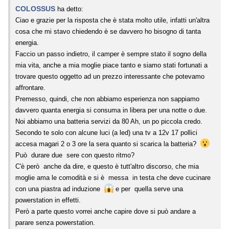
COLOSSUS
ha detto:
Ciao e grazie per la risposta che è stata molto utile, infatti un'altra
cosa che mi stavo chiedendo è se davvero ho bisogno di tanta
energia.
Faccio un passo indietro, il camper è sempre stato il sogno della
mia vita, anche a mia moglie piace tanto e siamo stati fortunati a
trovare questo oggetto ad un prezzo interessante che potevamo
affrontare.
Premesso, quindi, che non abbiamo esperienza non sappiamo
davvero quanta energia si consuma in libera per una notte o due.
Noi abbiamo una batteria servizi da 80 Ah, un po piccola credo.
Secondo te solo con alcune luci (a led) una tv a 12v 17 pollici
accesa magari 2 o 3 ore la sera quanto si scarica la batteria?
Può durare due sere con questo ritmo?
C'è però anche da dire, e questo è tutt'altro discorso, che mia
moglie ama le comodità e si è messa in testa che deve cucinare
con una piastra ad induzione
e per quella serve una
powerstation in effetti.
Però a parte questo vorrei anche capire dove si può andare a
parare senza powerstation.