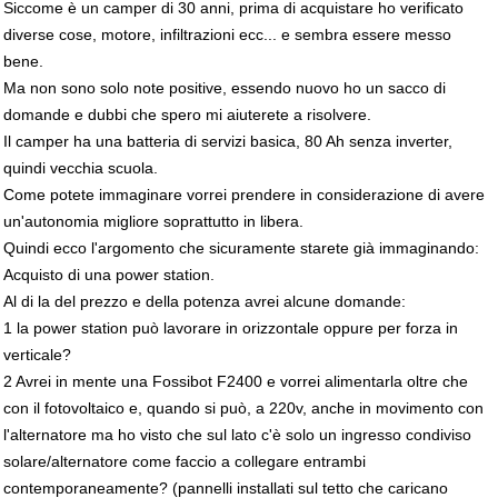
Siccome è un camper di 30 anni, prima di acquistare ho verificato
diverse cose, motore, infiltrazioni ecc... e sembra essere messo
bene.
Ma non sono solo note positive, essendo nuovo ho un sacco di
domande e dubbi che spero mi aiuterete a risolvere.
Il camper ha una batteria di servizi basica, 80 Ah senza inverter,
quindi vecchia scuola.
Come potete immaginare vorrei prendere in considerazione di avere
un'autonomia migliore soprattutto in libera.
Quindi ecco l'argomento che sicuramente starete già immaginando:
Acquisto di una power station.
Al di la del prezzo e della potenza avrei alcune domande:
1 la power station può lavorare in orizzontale oppure per forza in
verticale?
2 Avrei in mente una Fossibot F2400 e vorrei alimentarla oltre che
con il fotovoltaico e, quando si può, a 220v, anche in movimento con
l'alternatore ma ho visto che sul lato c'è solo un ingresso condiviso
solare/alternatore come faccio a collegare entrambi
contemporaneamente? (pannelli installati sul tetto che caricano