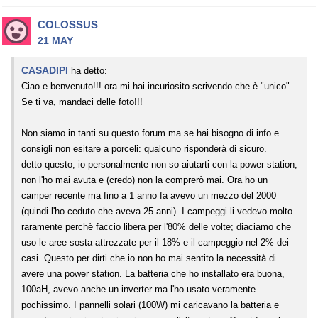
COLOSSUS
21 MAY
CASADIPI
ha detto:
Ciao e benvenuto!!! ora mi hai incuriosito scrivendo che è "unico".
Se ti va, mandaci delle foto!!!
Non siamo in tanti su questo forum ma se hai bisogno di info e
consigli non esitare a porceli: qualcuno risponderà di sicuro.
detto questo; io personalmente non so aiutarti con la power station,
non l'ho mai avuta e (credo) non la comprerò mai. Ora ho un
camper recente ma fino a 1 anno fa avevo un mezzo del 2000
(quindi l'ho ceduto che aveva 25 anni). I campeggi li vedevo molto
raramente perchè faccio libera per l'80% delle volte; diaciamo che
uso le aree sosta attrezzate per il 18% e il campeggio nel 2% dei
casi. Questo per dirti che io non ho mai sentito la necessità di
avere una power station. La batteria che ho installato era buona,
100aH, avevo anche un inverter ma l'ho usato veramente
pochissimo. I pannelli solari (100W) mi caricavano la batteria e