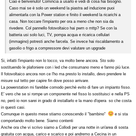
Ciao e benvenuto! Comincia a usarlo e vedi di cosa hai bisogno.
Caso mai se è solo un weekend la piastra ad induzione puoi
alimentarla con la Power station e finito il weekend la ricarichi a
casa. Non toccare l'impianto per ora a meno che non sia da
rivedere. Col pannello fotovoltaico hai pwm o mttp? Se con la
batteria usi solo luci, TV, pompa acqua e ricarica cellulari
(immagino) potresti anche farcela. Se invece hai riscaldamento a
gasolio o frigo a compressore devi valutare un upgrade
Si, infatti l'impianto non lo tocco, va molto bene ancora. Sto solo
sostituendo le plafoniere con i led che consumano meno e fanno più luce.
Il fotovoltaico ancora non ce l'ho ma presto lo installo, devo prendere le
misure sul tetto per capire fin dove posso arrivare.
La powerstation mi farebbe comodo perchè evito di fare un impianto fisso.
E' vero che se si rompe un componente nel fisso lo sostituisci e nella PS
no, però io non sarei in grado di installarlo e la mano d'opera so che costa
in questi casi.
Comunque in questo mese stiamo conoscendo il "bambino"
e si sta
comportando molto bene. Siamo contenti
Anche ora che vi scrivo siamo a Collodi per una notte in un'area di sosta
gratuita con acqua, carico e scarico e poi andremo a Cecina in un