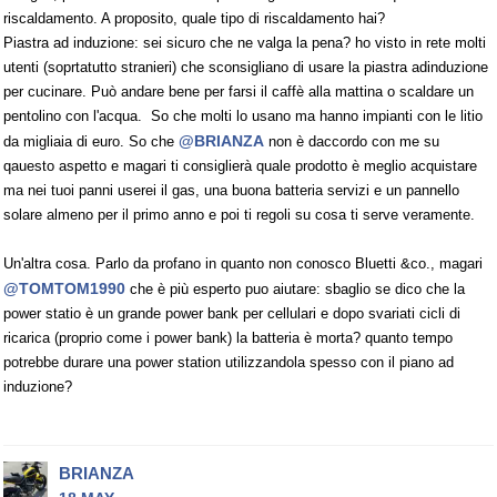
riscaldamento. A proposito, quale tipo di riscaldamento hai?
Piastra ad induzione: sei sicuro che ne valga la pena? ho visto in rete molti
utenti (soprtatutto stranieri) che sconsigliano di usare la piastra adinduzione
per cucinare. Può andare bene per farsi il caffè alla mattina o scaldare un
pentolino con l'acqua. So che molti lo usano ma hanno impianti con le litio
@BRIANZA
da migliaia di euro. So che
non è daccordo con me su
qauesto aspetto e magari ti consiglierà quale prodotto è meglio acquistare
ma nei tuoi panni userei il gas, una buona batteria servizi e un pannello
solare almeno per il primo anno e poi ti regoli su cosa ti serve veramente.
Un'altra cosa. Parlo da profano in quanto non conosco Bluetti &co., magari
@TOMTOM1990
che è più esperto puo aiutare: sbaglio se dico che la
power statio è un grande power bank per cellulari e dopo svariati cicli di
ricarica (proprio come i power bank) la batteria è morta? quanto tempo
potrebbe durare una power station utilizzandola spesso con il piano ad
induzione?
BRIANZA