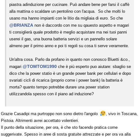
piastra adinduzione per cucinare. Può andare bene per farsi il caffè
alla mattina o scaldare un pentolino con l'acqua. So che molti lo
usano ma hanno impianti con le litio da migliaia di euro. So che
@BRIANZA
non è daccordo con me su qauesto aspetto e magari
ti consiglierà quale prodotto è meglio acquistare ma nei tuoi panni
userei il gas, una buona batteria servizi e un pannello solare
almeno per il primo anno e poi ti regoli su cosa ti serve veramente.
Un'altra cosa. Parlo da profano in quanto non conosco Bluetti &co.,
@TOMTOM1990
magari
che è più esperto puo aiutare: sbaglio se
dico che la power statio è un grande power bank per cellulari e dopo
svariati cicli di ricarica (proprio come i power bank) la batteria è
morta? quanto tempo potrebbe durare una power station
utilizzandola spesso con il piano ad induzione?
Grazie Casadipi ma purtroppo non sono dietro l'angolo
, vivo in Toscana,
Pistoia. Altrimenti avrei accettato volentieri.
Il punto della situazione, per ora, è che sto facendo pratica come
suggerivate. Spesso in aree di sosta gratuite attrezzate e per ora va alla