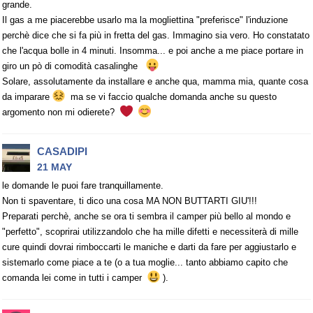
grande.
Il gas a me piacerebbe usarlo ma la mogliettina "preferisce" l'induzione
perchè dice che si fa più in fretta del gas. Immagino sia vero. Ho constatato
che l'acqua bolle in 4 minuti. Insomma... e poi anche a me piace portare in
giro un pò di comodità casalinghe
Solare, assolutamente da installare e anche qua, mamma mia, quante cosa
da imparare
ma se vi faccio qualche domanda anche su questo
argomento non mi odierete?
CASADIPI
21 MAY
le domande le puoi fare tranquillamente.
Non ti spaventare, ti dico una cosa MA NON BUTTARTI GIU'!!!
Preparati perchè, anche se ora ti sembra il camper più bello al mondo e
"perfetto", scoprirai utilizzandolo che ha mille difetti e necessiterà di mille
cure quindi dovrai rimboccarti le maniche e darti da fare per aggiustarlo e
sistemarlo come piace a te (o a tua moglie... tanto abbiamo capito che
comanda lei come in tutti i camper
).