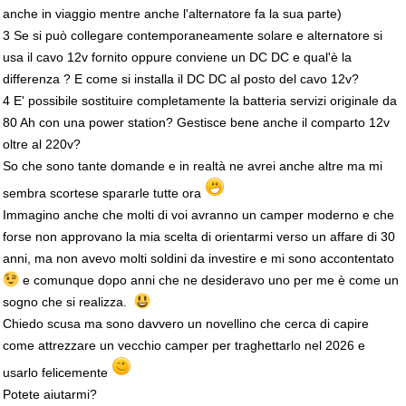
anche in viaggio mentre anche l'alternatore fa la sua parte)
3 Se si può collegare contemporaneamente solare e alternatore si
usa il cavo 12v fornito oppure conviene un DC DC e qual'è la
differenza ? E come si installa il DC DC al posto del cavo 12v?
4 E' possibile sostituire completamente la batteria servizi originale da
80 Ah con una power station? Gestisce bene anche il comparto 12v
oltre al 220v?
So che sono tante domande e in realtà ne avrei anche altre ma mi
sembra scortese spararle tutte ora
Immagino anche che molti di voi avranno un camper moderno e che
forse non approvano la mia scelta di orientarmi verso un affare di 30
anni, ma non avevo molti soldini da investire e mi sono accontentato
e comunque dopo anni che ne desideravo uno per me è come un
sogno che si realizza.
Chiedo scusa ma sono davvero un novellino che cerca di capire
come attrezzare un vecchio camper per traghettarlo nel 2026 e
usarlo felicemente
Potete aiutarmi?