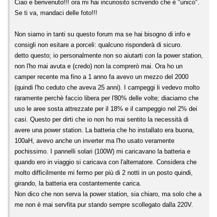
Ciao e benvenuto!!! ora mi hai incuriosito scrivendo che è "unico".
Se ti va, mandaci delle foto!!!
Non siamo in tanti su questo forum ma se hai bisogno di info e
consigli non esitare a porceli: qualcuno risponderà di sicuro.
detto questo; io personalmente non so aiutarti con la power station,
non l'ho mai avuta e (credo) non la comprerò mai. Ora ho un
camper recente ma fino a 1 anno fa avevo un mezzo del 2000
(quindi l'ho ceduto che aveva 25 anni). I campeggi li vedevo molto
raramente perchè faccio libera per l'80% delle volte; diaciamo che
uso le aree sosta attrezzate per il 18% e il campeggio nel 2% dei
casi. Questo per dirti che io non ho mai sentito la necessità di
avere una power station. La batteria che ho installato era buona,
100aH, avevo anche un inverter ma l'ho usato veramente
pochissimo. I pannelli solari (100W) mi caricavano la batteria e
quando ero in viaggio si caricava con l'alternatore. Considera che
molto difficilmente mi fermo per più di 2 notti in un posto quindi,
girando, la batteria era costantemente carica.
Non dico che non serva la power station, sia chiaro, ma solo che a
me non è mai servfita pur stando sempre scollegato dalla 220V.