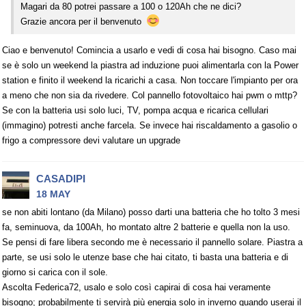
Magari da 80 potrei passare a 100 o 120Ah che ne dici?
Grazie ancora per il benvenuto
Ciao e benvenuto! Comincia a usarlo e vedi di cosa hai bisogno. Caso mai
se è solo un weekend la piastra ad induzione puoi alimentarla con la Power
station e finito il weekend la ricarichi a casa. Non toccare l'impianto per ora
a meno che non sia da rivedere. Col pannello fotovoltaico hai pwm o mttp?
Se con la batteria usi solo luci, TV, pompa acqua e ricarica cellulari
(immagino) potresti anche farcela. Se invece hai riscaldamento a gasolio o
frigo a compressore devi valutare un upgrade
CASADIPI
18 MAY
se non abiti lontano (da Milano) posso darti una batteria che ho tolto 3 mesi
fa, seminuova, da 100Ah, ho montato altre 2 batterie e quella non la uso.
Se pensi di fare libera secondo me è necessario il pannello solare. Piastra a
parte, se usi solo le utenze base che hai citato, ti basta una batteria e di
giorno si carica con il sole.
Ascolta Federica72, usalo e solo così capirai di cosa hai veramente
bisogno; probabilmente ti servirà più energia solo in inverno quando userai il