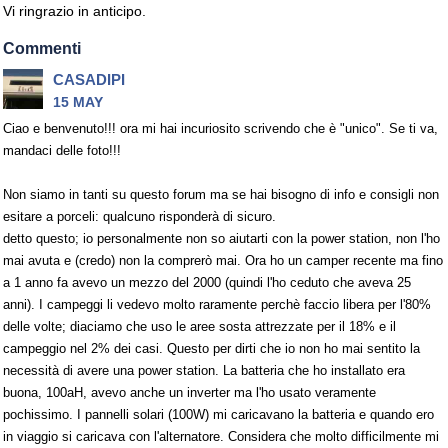
Vi ringrazio in anticipo.
Commenti
CASADIPI
15 MAY
Ciao e benvenuto!!! ora mi hai incuriosito scrivendo che è "unico". Se ti va,
mandaci delle foto!!!
Non siamo in tanti su questo forum ma se hai bisogno di info e consigli non
esitare a porceli: qualcuno risponderà di sicuro.
detto questo; io personalmente non so aiutarti con la power station, non l'ho
mai avuta e (credo) non la comprerò mai. Ora ho un camper recente ma fino
a 1 anno fa avevo un mezzo del 2000 (quindi l'ho ceduto che aveva 25
anni). I campeggi li vedevo molto raramente perchè faccio libera per l'80%
delle volte; diaciamo che uso le aree sosta attrezzate per il 18% e il
campeggio nel 2% dei casi. Questo per dirti che io non ho mai sentito la
necessità di avere una power station. La batteria che ho installato era
buona, 100aH, avevo anche un inverter ma l'ho usato veramente
pochissimo. I pannelli solari (100W) mi caricavano la batteria e quando ero
in viaggio si caricava con l'alternatore. Considera che molto difficilmente mi