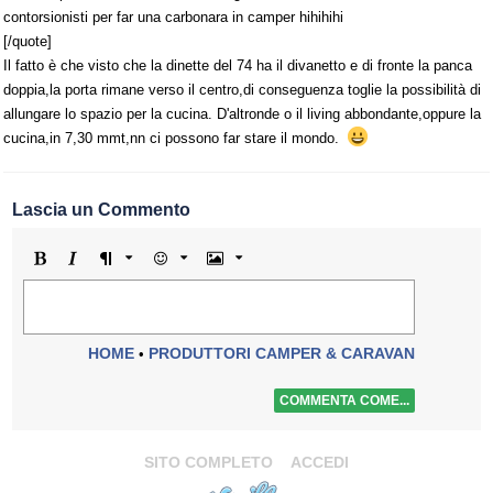
contorsionisti per far una carbonara in camper hihihihi
[/quote]
Il fatto è che visto che la dinette del 74 ha il divanetto e di fronte la panca
doppia,la porta rimane verso il centro,di conseguenza toglie la possibilità di
allungare lo spazio per la cucina. D'altronde o il living abbondante,oppure la
cucina,in 7,30 mmt,nn ci possono far stare il mondo.
Lascia un Commento
Grassetto
Corsivo
Formato
Emoji
Immagine
HOME
PRODUTTORI CAMPER & CARAVAN
•
COMMENTA COME...
SITO COMPLETO
ACCEDI