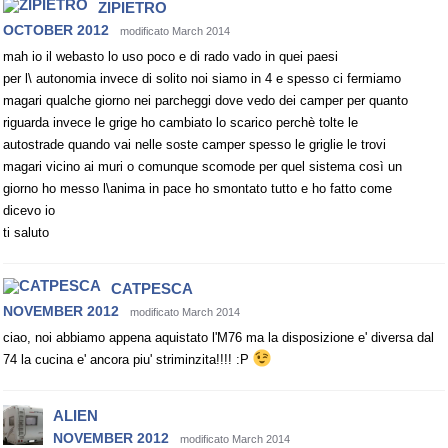
ZIPIETRO
OCTOBER 2012
modificato March 2014
mah io il webasto lo uso poco e di rado vado in quei paesi
per l\ autonomia invece di solito noi siamo in 4 e spesso ci fermiamo
magari qualche giorno nei parcheggi dove vedo dei camper per quanto
riguarda invece le grige ho cambiato lo scarico perchè tolte le
autostrade quando vai nelle soste camper spesso le griglie le trovi
magari vicino ai muri o comunque scomode per quel sistema così un
giorno ho messo l\anima in pace ho smontato tutto e ho fatto come
dicevo io
ti saluto
CATPESCA
NOVEMBER 2012
modificato March 2014
ciao, noi abbiamo appena aquistato l'M76 ma la disposizione e' diversa dal
74 la cucina e' ancora piu' striminzita!!!! :P
ALIEN
NOVEMBER 2012
modificato March 2014