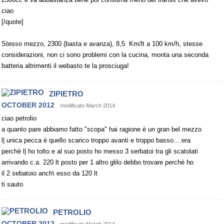
ciao
[/quote]
Stesso mezzo, 2300 (basta e avanza), 8,5 Km/lt a 100 km/h, stesse
considerazioni, non ci sono problemi con la cucina, monta una seconda
batteria altrimenti il webasto te la prosciuga!
ZIPIETRO
OCTOBER 2012
modificato March 2014
ciao petrolio
a quanto pare abbiamo fatto "scopa" hai ragione è un gran bel mezzo
l| unica pecca è quello scarico troppo avanti e troppo basso....era
perchè l| ho tolto e al suo posto ho messo 3 serbatoi tra gli scatolati
arrivando c.a. 220 lt posto per 1 altro glilo debbo trovare perchè ho
il 2 sebatoio anch\ esso da 120 lt
ti sauto
PETROLIO
OCTOBER 2012