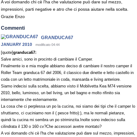
A voi domando chi cè l'ha che valutazione può dare sul mezzo,
impressioni, parti negative e atro che ci possa aiutare nella scelta.
Grazie Enzo
Commenti
GRANDUCA67
JANUARY 2010
modificato 04:44
[quote]
granduca67:
Salve amici, sono in procinto di cambiare il Camper.
Finalmente io e mia moglie abbiamo deciso di cambiare il nostro camper il
Roller Team granduca 67 del 2006, il classico due dinette e letto castello in
coda con un letto matrimoniale in coda, mansarda e living anteriore.
Siamo indecisi sulla scelta, abbiamo visto il Mobilvetta Kea M74 versione
2010, bello, luminoso, un bel living, un bel bagno e molto rifinito sia
internamente che esternamente.
La cosa che ci perplessa un po la cucina, noi siamo dei tipi che il camper lo
sfruttiamo, ci cuciniamo non il ( pesce fritto):), ma le normali pietanze,
quindi la cucina mi sembra un po striminzita.Inolte sono indeciso sulla
cilindrata il 130 o 160 cv?Che accessori avetre montato?
A voi domando chi cè l'ha che valutazione può dare sul mezzo, impressioni,