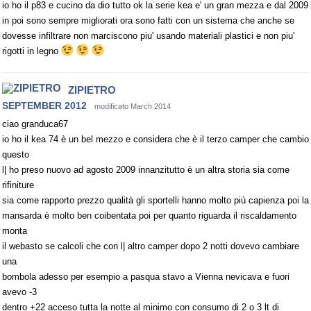
io ho il p83 e cucino da dio tutto ok la serie kea e' un gran mezza e dal 2009
in poi sono sempre migliorati ora sono fatti con un sistema che anche se
dovesse infiltrare non marciscono piu' usando materiali plastici e non piu'
rigotti in legno
ZIPIETRO
SEPTEMBER 2012
modificato March 2014
ciao granduca67
io ho il kea 74 è un bel mezzo e considera che è il terzo camper che cambio
questo
l| ho preso nuovo ad agosto 2009 innanzitutto è un altra storia sia come
rifiniture
sia come rapporto prezzo qualità gli sportelli hanno molto più capienza poi la
mansarda è molto ben coibentata poi per quanto riguarda il riscaldamento
monta
il webasto se calcoli che con l| altro camper dopo 2 notti dovevo cambiare
una
bombola adesso per esempio a pasqua stavo a Vienna nevicava e fuori
avevo -3
dentro +22 acceso tutta la notte al minimo con consumo di 2 o 3 lt di