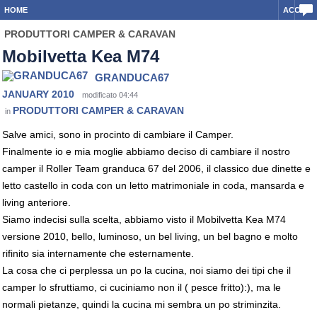
HOME
ACCEDI
PRODUTTORI CAMPER & CARAVAN
Mobilvetta Kea M74
GRANDUCA67
JANUARY 2010
modificato 04:44
PRODUTTORI CAMPER & CARAVAN
in
Salve amici, sono in procinto di cambiare il Camper.
Finalmente io e mia moglie abbiamo deciso di cambiare il nostro
camper il Roller Team granduca 67 del 2006, il classico due dinette e
letto castello in coda con un letto matrimoniale in coda, mansarda e
living anteriore.
Siamo indecisi sulla scelta, abbiamo visto il Mobilvetta Kea M74
versione 2010, bello, luminoso, un bel living, un bel bagno e molto
rifinito sia internamente che esternamente.
La cosa che ci perplessa un po la cucina, noi siamo dei tipi che il
camper lo sfruttiamo, ci cuciniamo non il ( pesce fritto):), ma le
normali pietanze, quindi la cucina mi sembra un po striminzita.