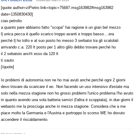
modificato March 2014
[quote author=ziPietro link=topic=75687.msg163982#msg163982
date=1350830430]
ciao petrolio
a quanto pare abbiamo fatto "scopa" hai ragione è un gran bel mezzo
l| unica pecca è quello scarico troppo avanti e troppo basso....era
perchè l| ho tolto e al suo posto ho messo 3 serbatoi tra gli scatolati
arrivando c.a. 220 lt posto per 1 altro glilo debbo trovare perchè ho
il 2 sebatoio anch\ esso da 120 lt
ti sauto
[/quote]
Io problemi di autonomia non ne ho mai avuti anche perchè ogni 2 giorni
devo trovare da scaricare il wc. Non facendo un uso intensivo d'estate ma
solo nella mezza stagione non ho grossi problemi l'unico problema l'ho avuto
in quanto avendo una sola batteria servizi (l'altra è scoppiata), in due giorni il
webasto me la prosciuga anche in mezza stagione. Considera che a me
piace molto la Germania e l'Austria e purtroppo lo scorso WE ho dovuto
accendere il riscaldamento.