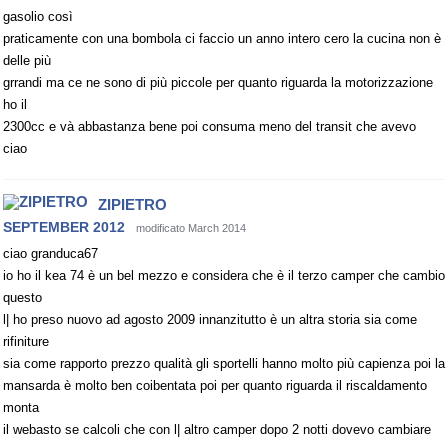
gasolio così
praticamente con una bombola ci faccio un anno intero cero la cucina non è
delle più
grrandi ma ce ne sono di più piccole per quanto riguarda la motorizzazione
ho il
2300cc e và abbastanza bene poi consuma meno del transit che avevo
ciao
ZIPIETRO
SEPTEMBER 2012
modificato March 2014
ciao granduca67
io ho il kea 74 è un bel mezzo e considera che è il terzo camper che cambio
questo
l| ho preso nuovo ad agosto 2009 innanzitutto è un altra storia sia come
rifiniture
sia come rapporto prezzo qualità gli sportelli hanno molto più capienza poi la
mansarda è molto ben coibentata poi per quanto riguarda il riscaldamento
monta
il webasto se calcoli che con l| altro camper dopo 2 notti dovevo cambiare