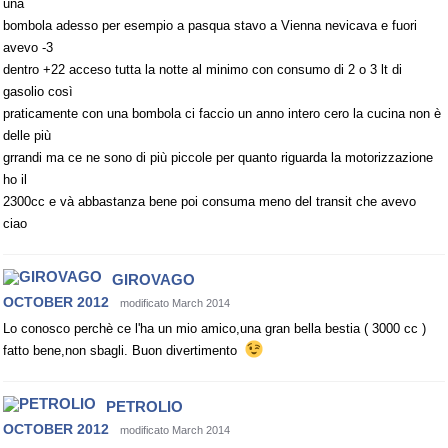
una
bombola adesso per esempio a pasqua stavo a Vienna nevicava e fuori
avevo -3
dentro +22 acceso tutta la notte al minimo con consumo di 2 o 3 lt di
gasolio così
praticamente con una bombola ci faccio un anno intero cero la cucina non è
delle più
grrandi ma ce ne sono di più piccole per quanto riguarda la motorizzazione
ho il
2300cc e và abbastanza bene poi consuma meno del transit che avevo
ciao
GIROVAGO
OCTOBER 2012
modificato March 2014
Lo conosco perchè ce l'ha un mio amico,una gran bella bestia ( 3000 cc )
fatto bene,non sbagli. Buon divertimento
PETROLIO
OCTOBER 2012
modificato March 2014