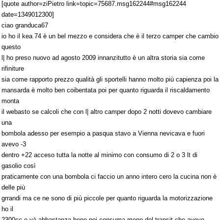
[quote author=ziPietro link=topic=75687.msg162244#msg162244
date=1349012300]
ciao granduca67
io ho il kea 74 è un bel mezzo e considera che è il terzo camper che cambio
questo
l| ho preso nuovo ad agosto 2009 innanzitutto è un altra storia sia come
rifiniture
sia come rapporto prezzo qualità gli sportelli hanno molto più capienza poi la
mansarda è molto ben coibentata poi per quanto riguarda il riscaldamento
monta
il webasto se calcoli che con l| altro camper dopo 2 notti dovevo cambiare
una
bombola adesso per esempio a pasqua stavo a Vienna nevicava e fuori
avevo -3
dentro +22 acceso tutta la notte al minimo con consumo di 2 o 3 lt di
gasolio così
praticamente con una bombola ci faccio un anno intero cero la cucina non è
delle più
grrandi ma ce ne sono di più piccole per quanto riguarda la motorizzazione
ho il
2300cc e và abbastanza bene poi consuma meno del transit che avevo