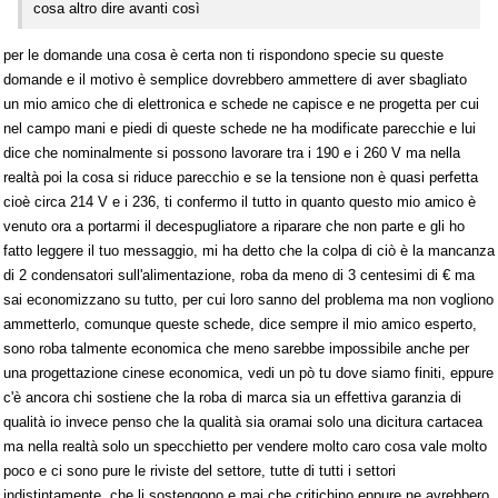
cosa altro dire avanti così
per le domande una cosa è certa non ti rispondono specie su queste
domande e il motivo è semplice dovrebbero ammettere di aver sbagliato
un mio amico che di elettronica e schede ne capisce e ne progetta per cui
nel campo mani e piedi di queste schede ne ha modificate parecchie e lui
dice che nominalmente si possono lavorare tra i 190 e i 260 V ma nella
realtà poi la cosa si riduce parecchio e se la tensione non è quasi perfetta
cioè circa 214 V e i 236, ti confermo il tutto in quanto questo mio amico è
venuto ora a portarmi il decespugliatore a riparare che non parte e gli ho
fatto leggere il tuo messaggio, mi ha detto che la colpa di ciò è la mancanza
di 2 condensatori sull'alimentazione, roba da meno di 3 centesimi di € ma
sai economizzano su tutto, per cui loro sanno del problema ma non vogliono
ammetterlo, comunque queste schede, dice sempre il mio amico esperto,
sono roba talmente economica che meno sarebbe impossibile anche per
una progettazione cinese economica, vedi un pò tu dove siamo finiti, eppure
c'è ancora chi sostiene che la roba di marca sia un effettiva garanzia di
qualità io invece penso che la qualità sia oramai solo una dicitura cartacea
ma nella realtà solo un specchietto per vendere molto caro cosa vale molto
poco e ci sono pure le riviste del settore, tutte di tutti i settori
indistintamente, che li sostengono e mai che critichino eppure ne avrebbero