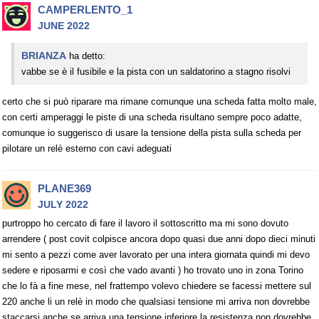
CAMPERLENTO_1
JUNE 2022
BRIANZA
ha detto:
vabbe se è il fusibile e la pista con un saldatorino a stagno risolvi
certo che si può riparare ma rimane comunque una scheda fatta molto male,
con certi amperaggi le piste di una scheda risultano sempre poco adatte,
comunque io suggerisco di usare la tensione della pista sulla scheda per
pilotare un relè esterno con cavi adeguati
PLANE369
JULY 2022
purtroppo ho cercato di fare il lavoro il sottoscritto ma mi sono dovuto
arrendere ( post covit colpisce ancora dopo quasi due anni dopo dieci minuti
mi sento a pezzi come aver lavorato per una intera giornata quindi mi devo
sedere e riposarmi e così che vado avanti ) ho trovato uno in zona Torino
che lo fà a fine mese, nel frattempo volevo chiedere se facessi mettere sul
220 anche li un relè in modo che qualsiasi tensione mi arriva non dovrebbe
staccarsi anche se arriva una tensione inferiore la resistenza non dovrebbe