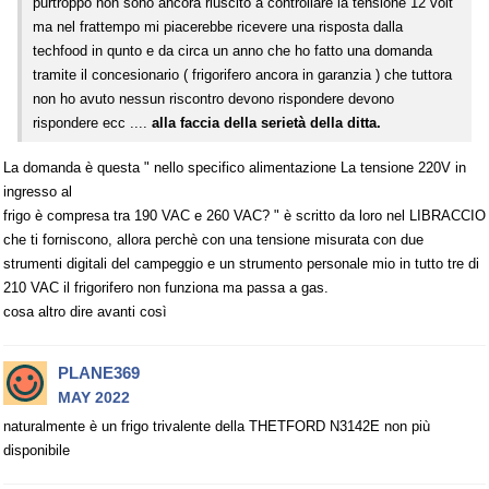
purtroppo non sono ancora riuscito a controllare la tensione 12 volt
ma nel frattempo mi piacerebbe ricevere una risposta dalla
techfood in qunto e da circa un anno che ho fatto una domanda
tramite il concesionario ( frigorifero ancora in garanzia ) che tuttora
non ho avuto nessun riscontro devono rispondere devono
rispondere ecc ....
alla faccia della serietà della ditta.
La domanda è questa " nello specifico alimentazione La tensione 220V in
ingresso al
frigo è compresa tra 190 VAC e 260 VAC? " è scritto da loro nel LIBRACCIO
che ti forniscono, allora perchè con una tensione misurata con due
strumenti digitali del campeggio e un strumento personale mio in tutto tre di
210 VAC il frigorifero non funziona ma passa a gas.
cosa altro dire avanti così
PLANE369
MAY 2022
naturalmente è un frigo trivalente della THETFORD N3142E non più
disponibile