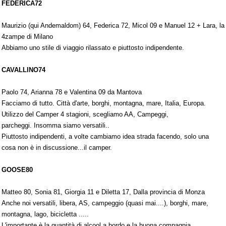
FEDERICA72
Maurizio (qui Andemaldom) 64, Federica 72, Micol 09 e Manuel 12 + Lara, la
4zampe di Milano
Abbiamo uno stile di viaggio rilassato e piuttosto indipendente.
CAVALLINO74
Paolo 74, Arianna 78 e Valentina 09 da Mantova
Facciamo di tutto. Città d'arte, borghi, montagna, mare, Italia, Europa.
Utilizzo del Camper 4 stagioni, scegliamo AA, Campeggi,
parcheggi. Insomma siamo versatili..
Piuttosto indipendenti, a volte cambiamo idea strada facendo, solo una
cosa non è in discussione...il camper.
GOOSE80
Matteo 80, Sonia 81, Giorgia 11 e Diletta 17, Dalla provincia di Monza
Anche noi versatili, libera, AS, campeggio (quasi mai....), borghi, mare,
montagna, lago, bicicletta .....
L'importante è la quantità di alcool a bordo e la buona compagnia