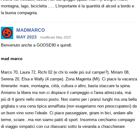
montagna, lago, bicicletta ..... L'importante è la quantità di alcool a bordo e
la buona compagnia.
MADMARCO
MAY 2023
modificato May 2023
Benvenuto anche a GOOSE80 e quindi:
mad marco
Marco 70, Laura 72, Richi 02 (e chi lo vede più sul camper?), Miriam 08,
Serena 20, Elsa e Wally (4 zampe). Zona Magenta (MI). Ci piace la vacanza
itinerante: mare, montagna, città, cultura o altro, basta staccare la spina.
Amiamo la libera ma non ci dispiace il campeggio o l'area attrezzata, mai
più di 4 giorni nello stesso posto. Non siamo per i pranzi lunghi ma una bella
grigliata o una cena tipica annaffiata (non esageriamo non preoccupatevi) da
un buon vino sono l’ideale. Ci piace passeggiare, girare in bici, andare alle
terme, sciare...ma non siamo patiti di sport. Insomma cerchiamo compagni
di viaggio simpatici con cui rilassarsi sotto la veranda a chiacchierare