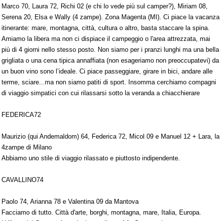
Marco 70, Laura 72, Richi 02 (e chi lo vede più sul camper?), Miriam 08,
Serena 20, Elsa e Wally (4 zampe). Zona Magenta (MI). Ci piace la vacanza
itinerante: mare, montagna, città, cultura o altro, basta staccare la spina.
Amiamo la libera ma non ci dispiace il campeggio o l'area attrezzata, mai
più di 4 giorni nello stesso posto. Non siamo per i pranzi lunghi ma una bella
grigliata o una cena tipica annaffiata (non esageriamo non preoccupatevi) da
un buon vino sono l’ideale. Ci piace passeggiare, girare in bici, andare alle
terme, sciare...ma non siamo patiti di sport. Insomma cerchiamo compagni
di viaggio simpatici con cui rilassarsi sotto la veranda a chiacchierare
FEDERICA72
Maurizio (qui Andemaldom) 64, Federica 72, Micol 09 e Manuel 12 + Lara, la
4zampe di Milano
Abbiamo uno stile di viaggio rilassato e piuttosto indipendente.
CAVALLINO74
Paolo 74, Arianna 78 e Valentina 09 da Mantova
Facciamo di tutto. Città d'arte, borghi, montagna, mare, Italia, Europa.