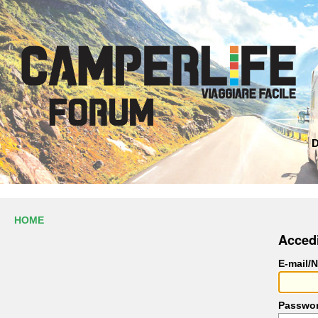
D
HOME
Acced
E-mail/
Passwo