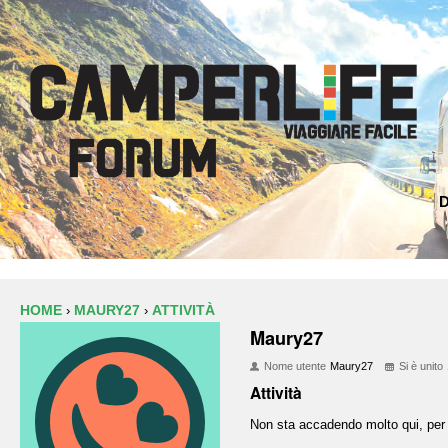
D
HOME
MAURY27
ATTIVITÀ
›
›
Maury27
Nome utente
Maury27
Si è unito
Attività
Non sta accadendo molto qui, per 