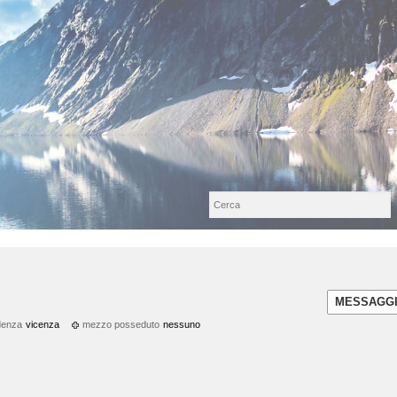
MESSAGG
denza
vicenza
mezzo posseduto
nessuno