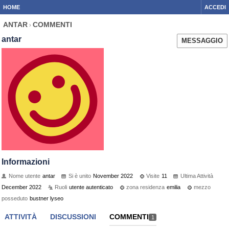
HOME
ACCEDI
ANTAR
COMMENTI
›
antar
MESSAGGIO
Informazioni
Nome utente
antar
Si è unito
November 2022
Visite
11
Ultima Attività
December 2022
Ruoli
utente autenticato
zona residenza
emilia
mezzo
posseduto
bustner lyseo
ATTIVITÀ
DISCUSSIONI
COMMENTI
1