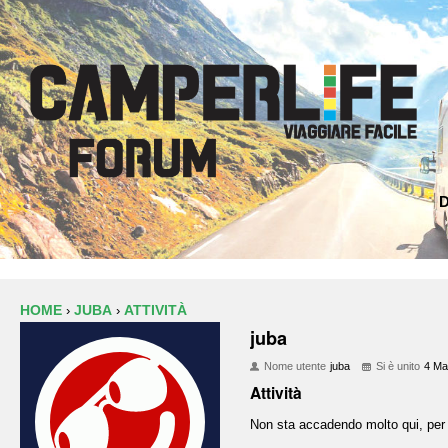
D
HOME
JUBA
ATTIVITÀ
›
›
juba
Nome utente
juba
Si è unito
4 Ma
Attività
Non sta accadendo molto qui, per 