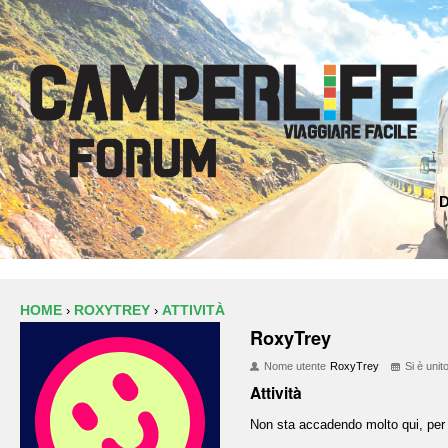
D
HOME
ROXYTREY
ATTIVITÀ
›
›
RoxyTrey
Nome utente
RoxyTrey
Si è unit
Attività
Non sta accadendo molto qui, per 