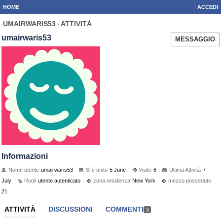
HOME
ACCEDI
UMAIRWARIS53
ATTIVITÀ
›
umairwaris53
MESSAGGIO
Informazioni
Nome utente
umairwaris53
Si è unito
5 June
Visite
6
Ultima Attività
7
July
Ruoli
utente autenticato
zona residenza
New York
mezzo posseduto
21
ATTIVITÀ
DISCUSSIONI
COMMENTI
3