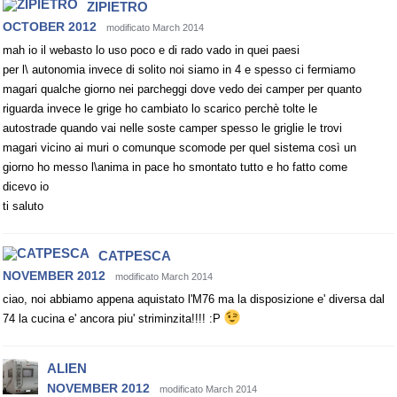
ZIPIETRO
OCTOBER 2012
modificato March 2014
mah io il webasto lo uso poco e di rado vado in quei paesi
per l\ autonomia invece di solito noi siamo in 4 e spesso ci fermiamo
magari qualche giorno nei parcheggi dove vedo dei camper per quanto
riguarda invece le grige ho cambiato lo scarico perchè tolte le
autostrade quando vai nelle soste camper spesso le griglie le trovi
magari vicino ai muri o comunque scomode per quel sistema così un
giorno ho messo l\anima in pace ho smontato tutto e ho fatto come
dicevo io
ti saluto
CATPESCA
NOVEMBER 2012
modificato March 2014
ciao, noi abbiamo appena aquistato l'M76 ma la disposizione e' diversa dal
74 la cucina e' ancora piu' striminzita!!!! :P
ALIEN
NOVEMBER 2012
modificato March 2014