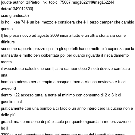
[quote author=ziPietro link=topic=75687.msg162244#msg162244
date=1349012300]
ciao granduca67
io ho il kea 74 è un bel mezzo e considera che è il terzo camper che cambio
questo
l| ho preso nuovo ad agosto 2009 innanzitutto è un altra storia sia come
rifiniture
sia come rapporto prezzo qualità gli sportelli hanno molto più capienza poi la
mansarda è molto ben coibentata poi per quanto riguarda il riscaldamento
monta
il webasto se calcoli che con l| altro camper dopo 2 notti dovevo cambiare
una
bombola adesso per esempio a pasqua stavo a Vienna nevicava e fuori
avevo -3
dentro +22 acceso tutta la notte al minimo con consumo di 2 o 3 lt di
gasolio così
praticamente con una bombola ci faccio un anno intero cero la cucina non è
delle più
grrandi ma ce ne sono di più piccole per quanto riguarda la motorizzazione
ho il
2300cc e và abbastanza bene poi consuma meno del transit che avevo