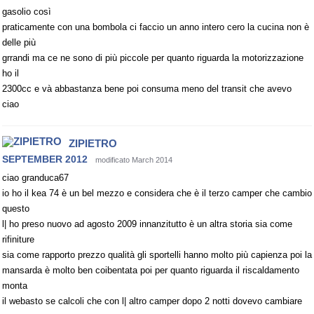
gasolio così
praticamente con una bombola ci faccio un anno intero cero la cucina non è
delle più
grrandi ma ce ne sono di più piccole per quanto riguarda la motorizzazione
ho il
2300cc e và abbastanza bene poi consuma meno del transit che avevo
ciao
ZIPIETRO
SEPTEMBER 2012
modificato March 2014
ciao granduca67
io ho il kea 74 è un bel mezzo e considera che è il terzo camper che cambio
questo
l| ho preso nuovo ad agosto 2009 innanzitutto è un altra storia sia come
rifiniture
sia come rapporto prezzo qualità gli sportelli hanno molto più capienza poi la
mansarda è molto ben coibentata poi per quanto riguarda il riscaldamento
monta
il webasto se calcoli che con l| altro camper dopo 2 notti dovevo cambiare