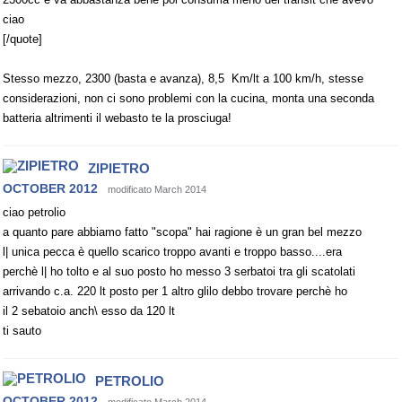
ciao
[/quote]
Stesso mezzo, 2300 (basta e avanza), 8,5 Km/lt a 100 km/h, stesse
considerazioni, non ci sono problemi con la cucina, monta una seconda
batteria altrimenti il webasto te la prosciuga!
ZIPIETRO
OCTOBER 2012
modificato March 2014
ciao petrolio
a quanto pare abbiamo fatto "scopa" hai ragione è un gran bel mezzo
l| unica pecca è quello scarico troppo avanti e troppo basso....era
perchè l| ho tolto e al suo posto ho messo 3 serbatoi tra gli scatolati
arrivando c.a. 220 lt posto per 1 altro glilo debbo trovare perchè ho
il 2 sebatoio anch\ esso da 120 lt
ti sauto
PETROLIO
OCTOBER 2012