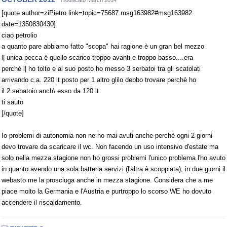
modificato March 2014
[quote author=ziPietro link=topic=75687.msg163982#msg163982
date=1350830430]
ciao petrolio
a quanto pare abbiamo fatto "scopa" hai ragione è un gran bel mezzo
l| unica pecca è quello scarico troppo avanti e troppo basso....era
perchè l| ho tolto e al suo posto ho messo 3 serbatoi tra gli scatolati
arrivando c.a. 220 lt posto per 1 altro glilo debbo trovare perchè ho
il 2 sebatoio anch\ esso da 120 lt
ti sauto
[/quote]
Io problemi di autonomia non ne ho mai avuti anche perchè ogni 2 giorni
devo trovare da scaricare il wc. Non facendo un uso intensivo d'estate ma
solo nella mezza stagione non ho grossi problemi l'unico problema l'ho avuto
in quanto avendo una sola batteria servizi (l'altra è scoppiata), in due giorni il
webasto me la prosciuga anche in mezza stagione. Considera che a me
piace molto la Germania e l'Austria e purtroppo lo scorso WE ho dovuto
accendere il riscaldamento.