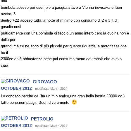
una
bombola adesso per esempio a pasqua stavo a Vienna nevicava e fuori
avevo -3
dentro +22 acceso tutta la notte al minimo con consumo di 2 o 3 lt di
gasolio così
praticamente con una bombola ci faccio un anno intero cero la cucina non è
delle più
grrandi ma ce ne sono di più piccole per quanto riguarda la motorizzazione
ho il
2300cc e và abbastanza bene poi consuma meno del transit che avevo
ciao
GIROVAGO
OCTOBER 2012
modificato March 2014
Lo conosco perchè ce l'ha un mio amico,una gran bella bestia ( 3000 cc )
fatto bene,non sbagli. Buon divertimento
PETROLIO
OCTOBER 2012
modificato March 2014