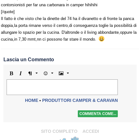
contorsionisti per far una carbonara in camper hihihihi
[/quote]
Il fatto è che visto che la dinette del 74 ha il divanetto e di fronte la panca
doppia,la porta rimane verso il centro,di conseguenza toglie la possibilità di
allungare lo spazio per la cucina. D'altronde o il living abbondante,oppure la
cucina,in 7,30 mmt,nn ci possono far stare il mondo.
Lascia un Commento
Grassetto
Corsivo
Formato
Emoji
Immagine
HOME
PRODUTTORI CAMPER & CARAVAN
•
COMMENTA COME...
SITO COMPLETO
ACCEDI