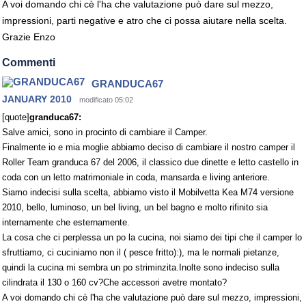
A voi domando chi cè l'ha che valutazione può dare sul mezzo,
impressioni, parti negative e atro che ci possa aiutare nella scelta.
Grazie Enzo
Commenti
GRANDUCA67
JANUARY 2010
modificato 05:02
[quote]
granduca67:
Salve amici, sono in procinto di cambiare il Camper.
Finalmente io e mia moglie abbiamo deciso di cambiare il nostro camper il
Roller Team granduca 67 del 2006, il classico due dinette e letto castello in
coda con un letto matrimoniale in coda, mansarda e living anteriore.
Siamo indecisi sulla scelta, abbiamo visto il Mobilvetta Kea M74 versione
2010, bello, luminoso, un bel living, un bel bagno e molto rifinito sia
internamente che esternamente.
La cosa che ci perplessa un po la cucina, noi siamo dei tipi che il camper lo
sfruttiamo, ci cuciniamo non il ( pesce fritto):), ma le normali pietanze,
quindi la cucina mi sembra un po striminzita.Inolte sono indeciso sulla
cilindrata il 130 o 160 cv?Che accessori avetre montato?
A voi domando chi cè l'ha che valutazione può dare sul mezzo, impressioni,