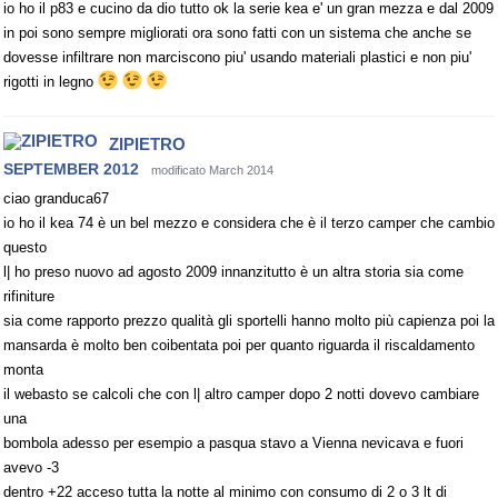
io ho il p83 e cucino da dio tutto ok la serie kea e' un gran mezza e dal 2009
in poi sono sempre migliorati ora sono fatti con un sistema che anche se
dovesse infiltrare non marciscono piu' usando materiali plastici e non piu'
rigotti in legno
ZIPIETRO
SEPTEMBER 2012
modificato March 2014
ciao granduca67
io ho il kea 74 è un bel mezzo e considera che è il terzo camper che cambio
questo
l| ho preso nuovo ad agosto 2009 innanzitutto è un altra storia sia come
rifiniture
sia come rapporto prezzo qualità gli sportelli hanno molto più capienza poi la
mansarda è molto ben coibentata poi per quanto riguarda il riscaldamento
monta
il webasto se calcoli che con l| altro camper dopo 2 notti dovevo cambiare
una
bombola adesso per esempio a pasqua stavo a Vienna nevicava e fuori
avevo -3
dentro +22 acceso tutta la notte al minimo con consumo di 2 o 3 lt di