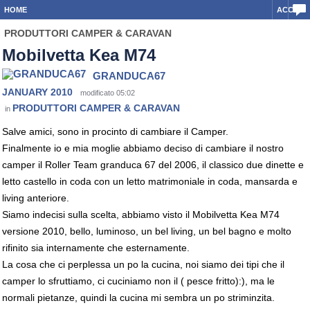
HOME
ACCEDI
PRODUTTORI CAMPER & CARAVAN
Mobilvetta Kea M74
GRANDUCA67
JANUARY 2010
modificato 05:02
PRODUTTORI CAMPER & CARAVAN
in
Salve amici, sono in procinto di cambiare il Camper.
Finalmente io e mia moglie abbiamo deciso di cambiare il nostro
camper il Roller Team granduca 67 del 2006, il classico due dinette e
letto castello in coda con un letto matrimoniale in coda, mansarda e
living anteriore.
Siamo indecisi sulla scelta, abbiamo visto il Mobilvetta Kea M74
versione 2010, bello, luminoso, un bel living, un bel bagno e molto
rifinito sia internamente che esternamente.
La cosa che ci perplessa un po la cucina, noi siamo dei tipi che il
camper lo sfruttiamo, ci cuciniamo non il ( pesce fritto):), ma le
normali pietanze, quindi la cucina mi sembra un po striminzita.