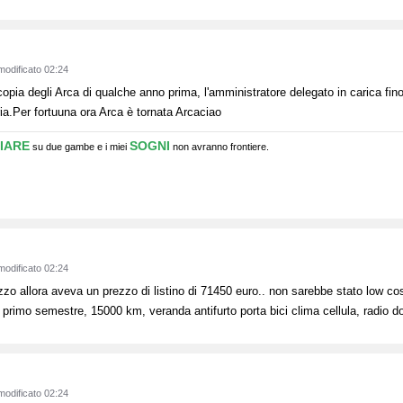
modificato 02:24
copia degli Arca di qualche anno prima, l'amministratore delegato in carica fin
aria.Per fortuuna ora Arca è tornata Arcaciao
IARE
SOGNI
su due gambe e i miei
non avranno frontiere.
modificato 02:24
o allora aveva un prezzo di listino di 71450 euro.. non sarebbe stato low co
rimo semestre, 15000 km, veranda antifurto porta bici clima cellula, radio do
modificato 02:24