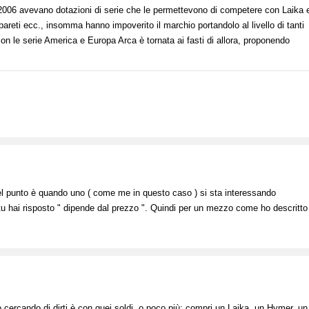
l 2006 avevano dotazioni di serie che le permettevono di competere con Laika e
 pareti ecc., insomma hanno impoverito il marchio portandolo al livello di tanti
con le serie America e Europa Arca è tornata ai fasti di allora, proponendo
quel punto è quando uno ( come me in questo caso ) si sta interessando
 tu hai risposto " dipende dal prezzo ". Quindi per un mezzo come ho descritto
o cercando di dirti è con quei soldi, o poco più; compri un Laika, un Hymer, un