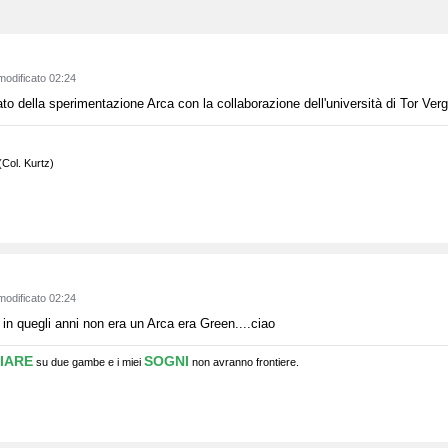
modificato 02:24
ltato della sperimentazione Arca con la collaborazione dell'università di Tor V
 (Col. Kurtz)
modificato 02:24
in quegli anni non era un Arca era Green....ciao
IARE
SOGNI
su due gambe e i miei
non avranno frontiere.