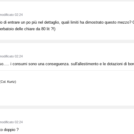
modificato 02:24
o di entrare un po più nel dettaglio, quali limiti ha dimostrato questo mezzo? 
rbatoio delle chiare da 80 lit ?!)
modificato 02:24
so..... i consumi sono una conseguenza. sull'allestimento e le dotazioni di bor
 (Col. Kurtz)
modificato 02:24
to doppio ?