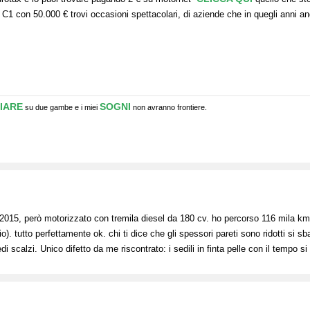
 C1 con 50.000 € trovi occasioni spettacolari, di aziende che in quegli anni a
IARE
SOGNI
su due gambe e i miei
non avranno frontiere.
015, però motorizzato con tremila diesel da 180 cv. ho percorso 116 mila km 
). tutto perfettamente ok. chi ti dice che gli spessori pareti sono ridotti si s
i scalzi. Unico difetto da me riscontrato: i sedili in finta pelle con il tempo s