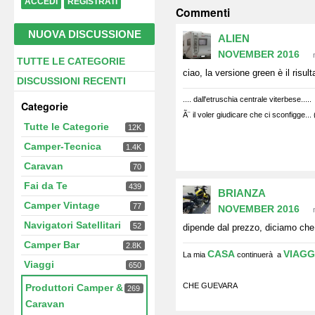
ACCEDI
REGISTRATI
Commenti
NUOVA DISCUSSIONE
ALIEN
NOVEMBER 2016
Link
TUTTE LE CATEGORIE
ciao, la versione green è il risu
veloci
DISCUSSIONI RECENTI
.... dall'etruschia centrale viterbese.....
Categorie
Ã¨ il voler giudicare che ci sconfigge...
Tutte le Categorie
12K
Camper-Tecnica
1.4K
Caravan
70
Fai da Te
439
BRIANZA
Camper Vintage
77
NOVEMBER 2016
Navigatori Satellitari
52
dipende dal prezzo, diciamo che 
Camper Bar
2.8K
CASA
VIAGG
La mia
continuerà a
Viaggi
650
CHE GUEVARA
Produttori Camper &
269
Caravan