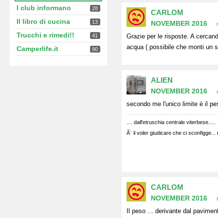
I club informano
28
CARLOM
Il libro di cucina
13
NOVEMBER 2016
Trucchi e rimedi!!
41
Grazie per le risposte. A cercand
acqua ( possibile che monti un se
Camperlife.it
90
ALIEN
NOVEMBER 2016
secondo me l'unico limite è il pe
.... dall'etruschia centrale viterbese.....
Ã¨ il voler giudicare che ci sconfigge...
CARLOM
NOVEMBER 2016
Il peso ... derivante dal pavimen