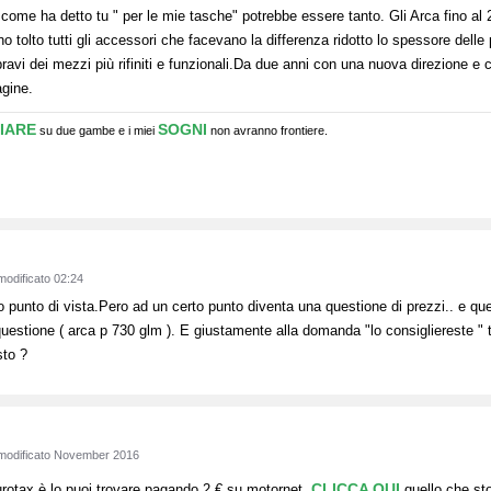
 come ha detto tu " per le mie tasche" potrebbe essere tanto. Gli Arca fino a
no tolto tutti gli accessori che facevano la differenza ridotto lo spessore delle
ravi dei mezzi più rifiniti e funzionali.Da due anni con una nuova direzione e 
agine.
IARE
SOGNI
su due gambe e i miei
non avranno frontiere.
modificato 02:24
tuo punto di vista.Pero ad un certo punto diventa una questione di prezzi.. e 
questione ( arca p 730 glm ). E giustamente alla domanda "lo consigliereste "
sto ?
modificato November 2016
CLICCA QUI
eurotax è lo puoi trovare pagando 2 € su motornet
quello che st