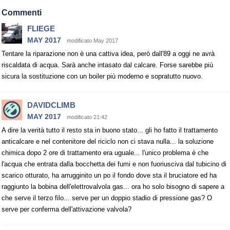
Commenti
FLIEGE
MAY 2017
modificato May 2017
Tentare la riparazione non è una cattiva idea, però dall'89 a oggi ne avrà
riscaldata di acqua. Sarà anche intasato dal calcare. Forse sarebbe più
sicura la sostituzione con un boiler più moderno e sopratutto nuovo.
DAVIDCLIMB
MAY 2017
modificato 21:42
A dire la verità tutto il resto sta in buono stato... gli ho fatto il trattamento
anticalcare e nel contenitore del riciclo non ci stava nulla... la soluzione
chimica dopo 2 ore di trattamento era uguale... l'unico problema è che
l'acqua che entrata dalla bocchetta dei fumi e non fuoriusciva dal tubicino di
scarico otturato, ha arrugginito un po il fondo dove sta il bruciatore ed ha
raggiunto la bobina dell'elettrovalvola gas... ora ho solo bisogno di sapere a
che serve il terzo filo... serve per un doppio stadio di pressione gas? O
serve per conferma dell'attivazione valvola?