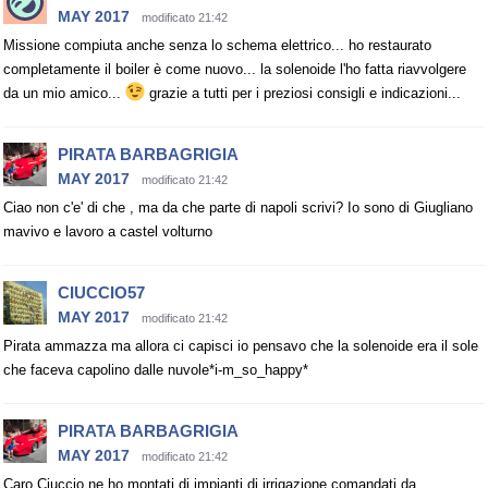
MAY 2017
modificato 21:42
Missione compiuta anche senza lo schema elettrico... ho restaurato
completamente il boiler è come nuovo... la solenoide l'ho fatta riavvolgere
da un mio amico...
grazie a tutti per i preziosi consigli e indicazioni...
PIRATA BARBAGRIGIA
MAY 2017
modificato 21:42
Ciao non c'e' di che , ma da che parte di napoli scrivi? Io sono di Giugliano
mavivo e lavoro a castel volturno
CIUCCIO57
MAY 2017
modificato 21:42
Pirata ammazza ma allora ci capisci io pensavo che la solenoide era il sole
che faceva capolino dalle nuvole*i-m_so_happy*
PIRATA BARBAGRIGIA
MAY 2017
modificato 21:42
Caro Ciuccio ne ho montati di impianti di irrigazione comandati da