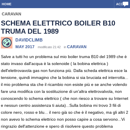
HOME
ACCEDI
CARAVAN
SCHEMA ELETTRICO BOILER B10
TRUMA DEL 1989
DAVIDCLIMB
MAY 2017
CARAVAN
modificato 21:42
in
Salve a tutti ho un problema sul mio boiler truma B10 del 1989 che è
stato invaso dall'acqua è la solenoide ( la bobina elettrica )
dell'elettrovavola gas non funziona più. Dalla scheda elettrica esce la
tensione, quindi immagino che la bobina si sia bruciata ed interrotta...
il mio problema sta che il ricambio non esiste più e se anche volendo
fare una modifica con la sostituzione di un'altra elettrovalvola, non
conoscendo lo schema elettrico ( che non riesco a trovare su Internet
e nessun centro assistenza ti aiuta)...Sulla bobina mi trovo 3 fili di
colore nero, rosso e blu... il nero già so che è il negativo, ma gli altri 2
non avevo lo schema elettrico non posso capire a cosa servono...Vi
ringrazio dell'attenzione e spero di risolvere questo problema