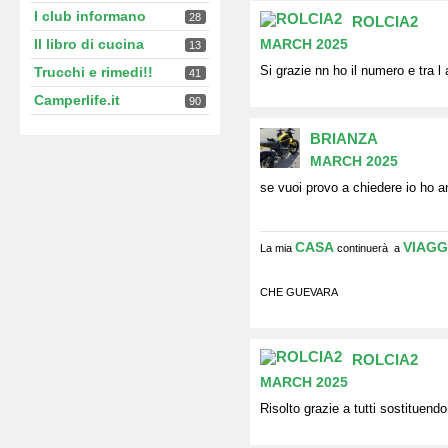
I club informano
28
ROLCIA2
Il libro di cucina
MARCH 2025
13
Si grazie nn ho il numero e tra l
Trucchi e rimedi!!
41
Camperlife.it
90
BRIANZA
MARCH 2025
se vuoi provo a chiedere io ho 
CASA
VIAGG
La mia
continuerà a
CHE GUEVARA
ROLCIA2
MARCH 2025
Risolto grazie a tutti sostituend