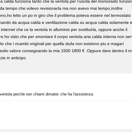
a calda funziona tanto che la ventola per l'uscita del monossido funzio
ia da tempo che volevo revisionarla ma non avevo mai tempo,inoltre
eno,ho letto un po in giro che il problema poteva essere nel termostato
l comando da acqua calda e ventilazione calda su acqua calda solamente 
ternet che ce la ventola in alluminio per sostituirla, oppure anche il
tre ho visto che per smontare il corpo ventola aria calda interna non se
to che i ricambi originali per quella stufa non esistono piu e magari
asolio valore consegnando la mia 1500 1800 € .Oppure dare dentro il m
e in anticipo.
a ventola perchè non chiami dimatec che ha l'assistenza