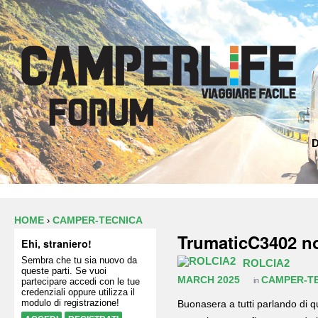
D
HOME
CAMPER-TECNICA
›
TrumaticC3402 no
Ehi, straniero!
Sembra che tu sia nuovo da
ROLCIA2
queste parti. Se vuoi
MARCH 2025
CAMPER-T
partecipare accedi con le tue
in
credenziali oppure utilizza il
modulo di registrazione!
Buonasera a tutti parlando di q