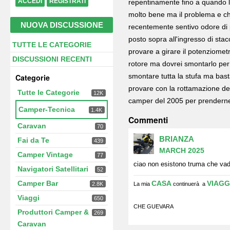
ACCEDI
REGISTRATI
repentinamente fino a quando l'
molto bene ma il problema e ch
NUOVA DISCUSSIONE
recentemente sentivo odore di p
posto sopra all'ingresso di sta
Link
TUTTE LE CATEGORIE
provare a girare il potenziomet
veloci
DISCUSSIONI RECENTI
rotore ma dovrei smontarlo per 
smontare tutta la stufa ma basta
Categorie
provare con la rottamazione de
Tutte le Categorie
12K
camper del 2005 per prenderne 
Camper-Tecnica
1.4K
Commenti
Caravan
70
BRIANZA
Fai da Te
439
MARCH 2025
Camper Vintage
77
ciao non esistono truma che vada
Navigatori Satellitari
52
Camper Bar
CASA
VIAGG
2.8K
La mia
continuerà a
Viaggi
650
CHE GUEVARA
Produttori Camper &
269
Caravan