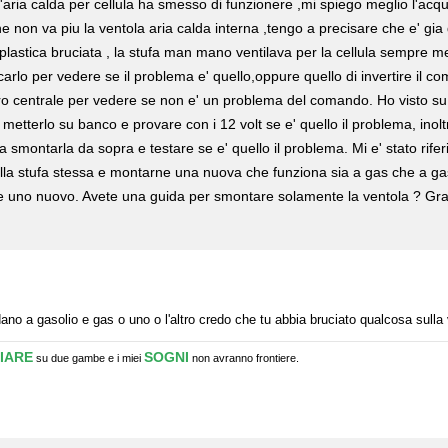
aria calda per cellula ha smesso di funzionere ,mi spiego meglio l'acqu
e non va piu la ventola aria calda interna ,tengo a precisare che e' g
lastica bruciata , la stufa man mano ventilava per la cellula sempre m
ccarlo per vedere se il problema e' quello,oppure quello di invertire i
ro centrale per vedere se non e' un problema del comando. Ho visto su in
metterlo su banco e provare con i 12 volt se e' quello il problema, inol
 smontarla da sopra e testare se e' quello il problema. Mi e' stato riferi
lla stufa stessa e montarne una nuova che funziona sia a gas che a g
uno nuovo. Avete una guida per smontare solamente la ventola ? Grazi
no a gasolio e gas o uno o l'altro credo che tu abbia bruciato qualcosa sull
IARE
SOGNI
su due gambe e i miei
non avranno frontiere.