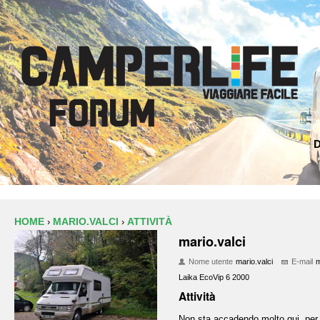
D
HOME
MARIO.VALCI
ATTIVITÀ
›
›
mario.valci
Nome utente
mario.valci
E-mail
m
Laika EcoVip 6 2000
Attività
Non sta accadendo molto qui, per 