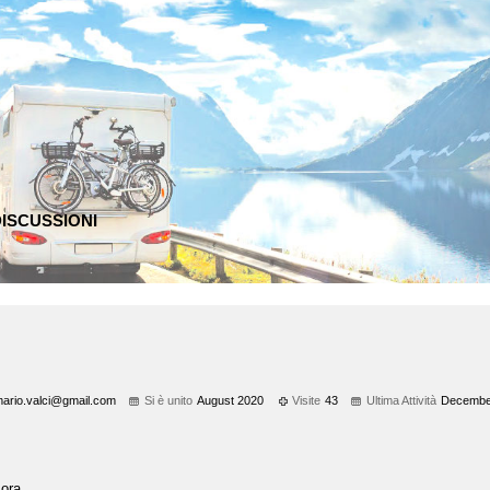
ISCUSSIONI
ari
o.va
lci@
gmai
l.co
m
Si è unito
August 2020
Visite
43
Ultima Attività
Decembe
ora.