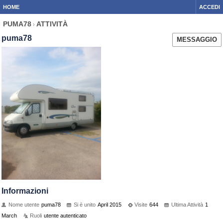
HOME
ACCEDI
PUMA78
ATTIVITÀ
›
puma78
MESSAGGIO
Informazioni
Nome utente
puma78
Si è unito
April 2015
Visite
644
Ultima Attività
1
March
Ruoli
utente autenticato