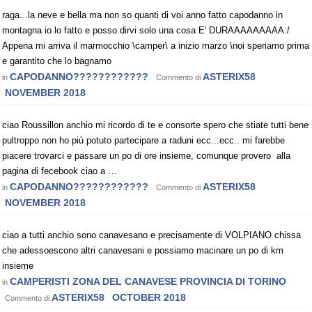
raga...la neve e bella ma non so quanti di voi anno fatto capodanno in
montagna io lo fatto e posso dirvi solo una cosa E' DURAAAAAAAAA:/
Appena mi arriva il marmocchio \camper\ a inizio marzo \noi speriamo prima
e garantito che lo bagnamo
CAPODANNO????????????
ASTERIX58
in
Commento di
NOVEMBER 2018
ciao Roussillon anchio mi ricordo di te e consorte spero che stiate tutti bene
pultroppo non ho più potuto partecipare a raduni ecc...ecc.. mi farebbe
piacere trovarci e passare un po di ore insieme, comunque provero alla
pagina di fecebook ciao a …
CAPODANNO????????????
ASTERIX58
in
Commento di
NOVEMBER 2018
ciao a tutti anchio sono canavesano e precisamente di VOLPIANO chissa
che adessoescono altri canavesani e possiamo macinare un po di km
insieme
CAMPERISTI ZONA DEL CANAVESE PROVINCIA DI TORINO
in
ASTERIX58
OCTOBER 2018
Commento di