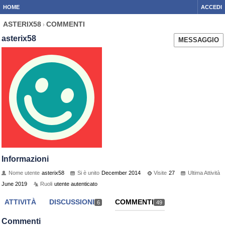
HOME
ACCEDI
ASTERIX58
COMMENTI
›
asterix58
MESSAGGIO
Informazioni
Nome utente
asterix58
Si è unito
December 2014
Visite
27
Ultima Attività
June 2019
Ruoli
utente autenticato
ATTIVITÀ
DISCUSSIONI
COMMENTI
6
49
Commenti