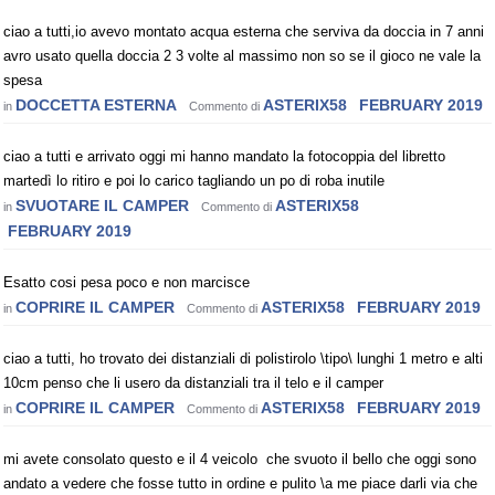
ciao a tutti,io avevo montato acqua esterna che serviva da doccia in 7 anni
avro usato quella doccia 2 3 volte al massimo non so se il gioco ne vale la
spesa
DOCCETTA ESTERNA
ASTERIX58
FEBRUARY 2019
in
Commento di
ciao a tutti e arrivato oggi mi hanno mandato la fotocoppia del libretto
martedì lo ritiro e poi lo carico tagliando un po di roba inutile
SVUOTARE IL CAMPER
ASTERIX58
in
Commento di
FEBRUARY 2019
Esatto cosi pesa poco e non marcisce
COPRIRE IL CAMPER
ASTERIX58
FEBRUARY 2019
in
Commento di
ciao a tutti, ho trovato dei distanziali di polistirolo \tipo\ lunghi 1 metro e alti
10cm penso che li usero da distanziali tra il telo e il camper
COPRIRE IL CAMPER
ASTERIX58
FEBRUARY 2019
in
Commento di
mi avete consolato questo e il 4 veicolo che svuoto il bello che oggi sono
andato a vedere che fosse tutto in ordine e pulito \a me piace darli via che