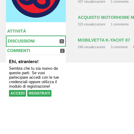
427
visualizzazioni
1
commento
ACQUISTO MOTORHOME M
315
visualizzazioni
1
commento
ATTIVITÀ
MOBILVETTA K-YACHT 87
DISCUSSIONI
3
246
visualizzazioni
3
commenti
COMMENTI
1
Ehi, straniero!
Sembra che tu sia nuovo da
queste parti. Se vuoi
partecipare accedi con le tue
credenziali oppure utilizza il
modulo di registrazione!
ACCEDI
REGISTRATI