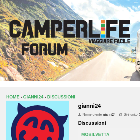
D
HOME
GIANNI24
DISCUSSIONI
›
›
gianni24
Nome utente
gianni24
Si è unito
Discussioni
MOBILVETTA