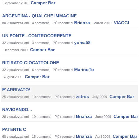
Camper Bar
September 2010
ARGENTINA - QUALCHE IMMAGINE
Brianza
VIAGGI
80
visualizzazioni
4
commenti
Più recente di
March 2010
UN PONTE...CONTROCORRENTE
yuma58
32
visualizzazioni
3
commenti
Più recente di
Camper Bar
December 2009
RITIRATO GIOCATTOLONE
MarinoTo
32
visualizzazioni
6
commenti
Più recente di
Camper Bar
August 2009
E' ARRIVATO!
zetros
Camper Bar
25
visualizzazioni
10
commenti
Più recente di
July 2009
NAVIGANDO...
Brianza
Camper Bar
26
visualizzazioni
10
commenti
Più recente di
June 2009
PATENTE C
Brianza
Camper Bar
60
visualizzazioni
15
commenti
Più recente di
April 2009