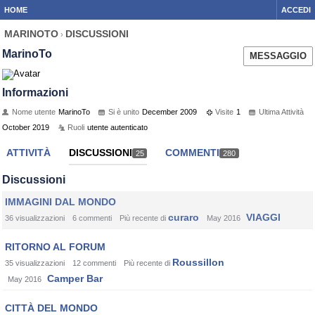
HOME
ACCEDI
MARINOTO
DISCUSSIONI
›
MarinoTo
MESSAGGIO
Informazioni
Nome utente
MarinoTo
Si è unito
December 2009
Visite
1
Ultima Attività
October 2019
Ruoli
utente autenticato
ATTIVITÀ
DISCUSSIONI
COMMENTI
25
280
Discussioni
IMMAGINI DAL MONDO
curaro
VIAGGI
36
visualizzazioni
6
commenti
Più recente di
May 2016
RITORNO AL FORUM
Roussillon
35
visualizzazioni
12
commenti
Più recente di
Camper Bar
May 2016
CITTÀ DEL MONDO