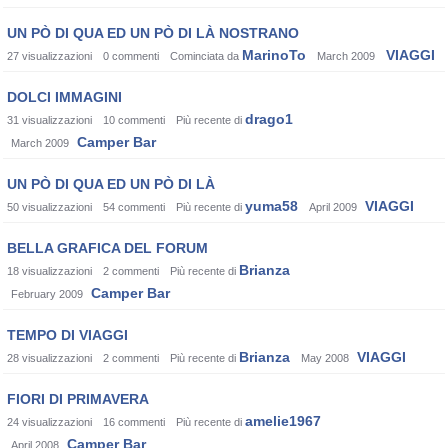
UN PÒ DI QUA ED UN PÒ DI LÀ NOSTRANO
MarinoTo
VIAGGI
27
visualizzazioni
0
commenti
Cominciata da
March 2009
DOLCI IMMAGINI
drago1
31
visualizzazioni
10
commenti
Più recente di
Camper Bar
March 2009
UN PÒ DI QUA ED UN PÒ DI LÀ
yuma58
VIAGGI
50
visualizzazioni
54
commenti
Più recente di
April 2009
BELLA GRAFICA DEL FORUM
Brianza
18
visualizzazioni
2
commenti
Più recente di
Camper Bar
February 2009
TEMPO DI VIAGGI
Brianza
VIAGGI
28
visualizzazioni
2
commenti
Più recente di
May 2008
FIORI DI PRIMAVERA
amelie1967
24
visualizzazioni
16
commenti
Più recente di
Camper Bar
April 2008